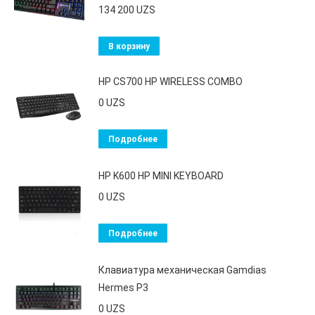
134 200
UZS
В корзину
HP CS700 HP WIRELESS COMBO
0
UZS
Подробнее
HP K600 HP MINI KEYBOARD
0
UZS
Подробнее
Клавиатура механическая Gamdias
Hermes P3
0
UZS