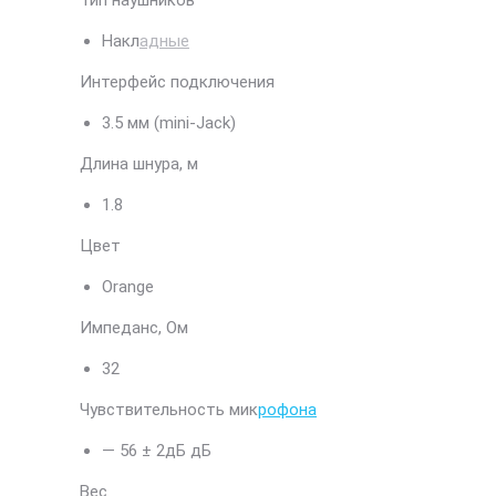
Тип наушников
Накл
адные
Интерфейс подключения
3.5 мм (mini-Jack)
Длина шнура, м
1.8
Цвет
Orange
Импеданс, Ом
32
Чувствительность мик
рофона
— 56 ± 2дБ дБ
Вес