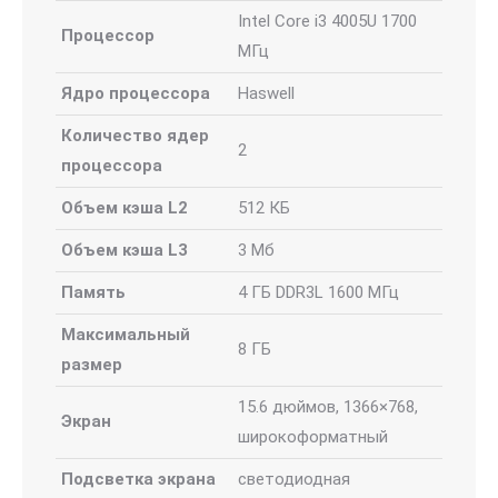
Intel Core i3 4005U 1700
Процессор
МГц
Ядро процессора
Haswell
Количество ядер
2
процессора
Объем кэша L2
512 КБ
Объем кэша L3
3 Мб
Память
4 ГБ DDR3L 1600 МГц
Максимальный
8 ГБ
размер
15.6 дюймов, 1366×768,
Экран
широкоформатный
Подсветка экрана
светодиодная