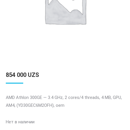
854 000
UZS
AMD Athlon 300GE — 3.4 GHz, 2 cores/4 threads, 4 MB, GPU,
AM4, (YD30GEC6M2OFH), oem
Нет в наличии