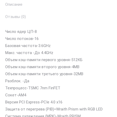
Описание
Отзывы (0)
Число ядер ЦП-8
Число потоков-16
Базовая частота-3.6GHz
Макс. частота -До 4.4GHz
Объем кэш-памяти первого уровня-512КБ
Объем кэш-памяти второго уровня-4MB
Объем кэш-памяти третьего уровня-32MB
Разблок. -Да
Техпроцесс-TSMC 7nm FinFET
Сокет-AM4
Версия PCI Express-PCIe 4.0 x16
Защита от перегрева (PIB)=Wraith Prism with RGB LED
Система охлаждения (MPK)-Wraith PRISM