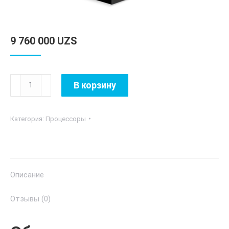
9 760 000
UZS
Количество
В корзину
товара
AMD
Категория:
Процессоры
Ryzen™
9
Vermeer
5950X
Описание
-
3.4
Отзывы (0)
GHz
16