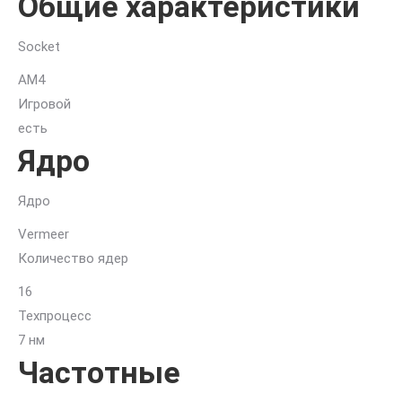
Общие характеристики
cores/32
threads
Socket
GPU
AM4
AM4
(100-
Игровой
000000059)
есть
oem
Ядро
Ядро
Vermeer
Количество ядер
16
Техпроцесс
7 нм
Частотные