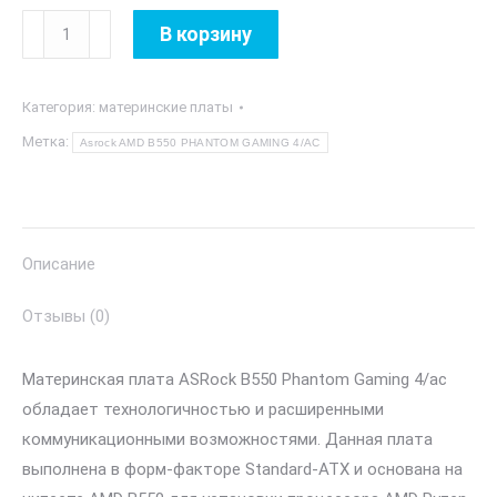
Количество
В корзину
товара
Asrock
Категория:
материнские платы
AMD
B550
Метка:
Asrock AMD B550 PHANTOM GAMING 4/AC
PHANTOM
GAMING
4/AC
Описание
Отзывы (0)
Материнская плата ASRock B550 Phantom Gaming 4/ac
обладает технологичностью и расширенными
коммуникационными возможностями. Данная плата
выполнена в форм-факторе Standard-ATX и основана на