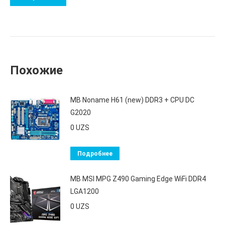
Похожие
MB Noname H61 (new) DDR3 + CPU DС
G2020
0
UZS
Подробнее
MB MSI MPG Z490 Gaming Edge WiFi DDR4
LGA1200
0
UZS