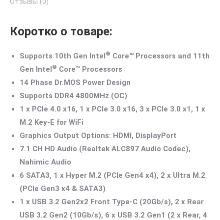
Отзывы (0)
Коротко о товаре:
®
Supports 10th Gen Intel
Core™ Processors and 11th
®
Gen Intel
Core™ Processors
14 Phase Dr.MOS Power Design
Supports DDR4 4800MHz (OC)
1 x PCIe 4.0 x16, 1 x PCIe 3.0 x16, 3 x PCIe 3.0 x1, 1 x
M.2 Key-E for WiFi
Graphics Output Options: HDMI, DisplayPort
7.1 CH HD Audio (Realtek ALC897 Audio Codec),
Nahimic Audio
6 SATA3, 1 x Hyper M.2 (PCIe Gen4 x4), 2 x Ultra M.2
(PCIe Gen3 x4 & SATA3)
1 x USB 3.2 Gen2x2 Front Type-C (20Gb/s), 2 x Rear
USB 3.2 Gen2 (10Gb/s), 6 x USB 3.2 Gen1 (2 x Rear, 4