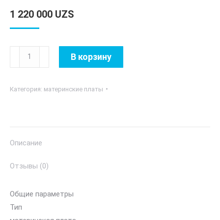
1 220 000
UZS
Количество
В корзину
товара
ASUS
Категория:
материнские платы
PRIME
H510M-
K
DDR4
Описание
Отзывы (0)
Общие параметры
Тип