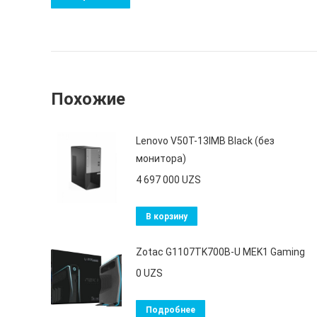
Похожие
Lenovo V50T-13IMB Black (без
монитора)
4 697 000
UZS
В корзину
Zotac G1107TK700B-U MEK1 Gaming
0
UZS
Подробнее