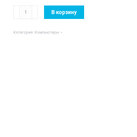
Количество
В корзину
товара
ASUS
Категория:
Компьютеры
ROG
Strix
GA15
Tower
DT