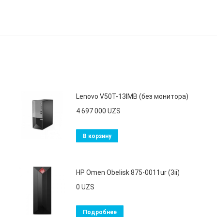
Lenovo V50T-13IMB (без монитора)
4 697 000
UZS
В корзину
HP Omen Obelisk 875-0011ur (3ii)
0
UZS
Подробнее