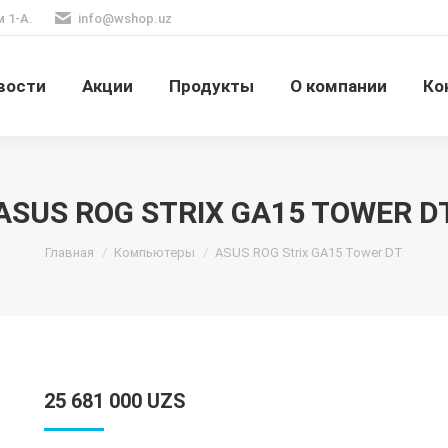
м 1-А.
info@wshop.uz
вости
Акции
Продукты
О компании
Ко
ASUS ROG STRIX GA15 TOWER D
Вы здесь:
Главная
Компьютеры
ASUS ROG Strix GA15 Tower DT
25 681 000
UZS