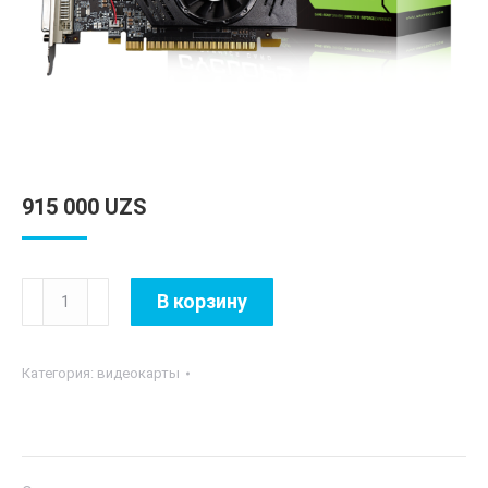
915 000
UZS
Количество
В корзину
товара
Axle
Категория:
видеокарты
-
4GB
GT730
128Bits