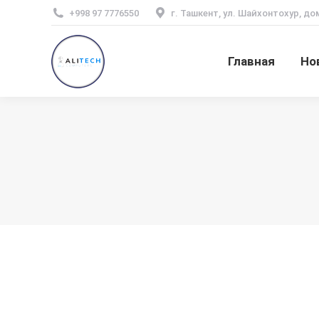
+998 97 7776550
г. Ташкент, ул. Шайхонтохур, до
Главная
Но