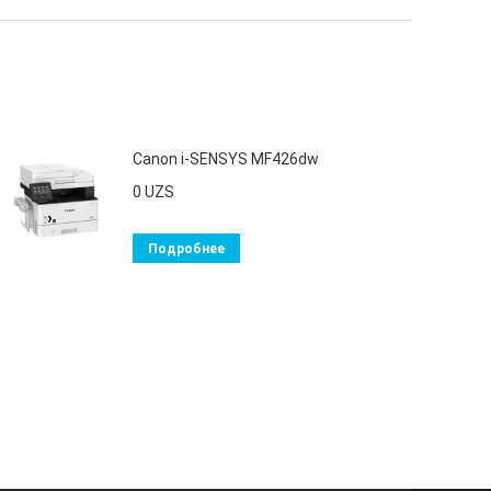
Canon i-SENSYS MF426dw
0
UZS
Подробнее