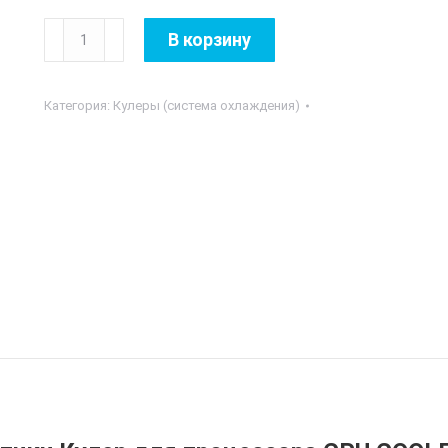
Количество
В корзину
товара
CPU
Категория:
Кулеры (система охлаждения)
COOLER
Core
Plus