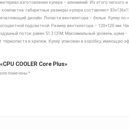
й материал изготовления кулера – алюминий. Из этого легко
 компактна: габаритные размеры кулера составляют 83x136x1
 впечатляющий дизайн. Лопасти вентилятора – белые. Кулер п
гоцветной подсветкой. Размер вентилятора – 120×120 мм. Ча
здушный поток равен 51.3 CFM. Максимальный уровень шума – 
 термопаста и крепеж. Кулер упакован в коробку, имеющую э
 «CPU COOLER Core Plus»
поля помечены
*