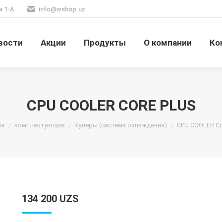
м 1-А.
info@wshop.uz
вости
Акции
Продукты
О компании
Ко
CPU COOLER CORE PLUS
есь:
ая
комплектующие
Кулеры (система охлаждения)
CPU COOLER Co
134 200
UZS