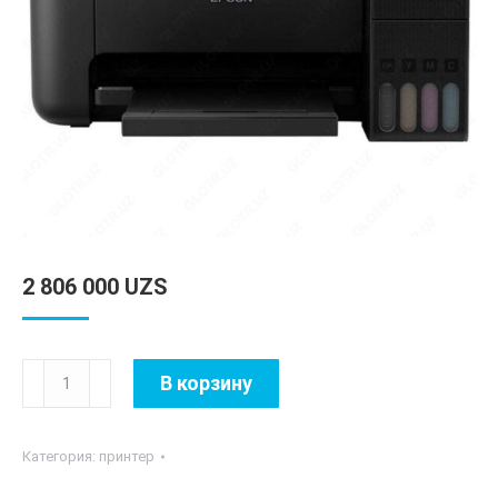
2 806 000
UZS
Количество
В корзину
товара
Epson
Категория:
принтер
L3118
(A4