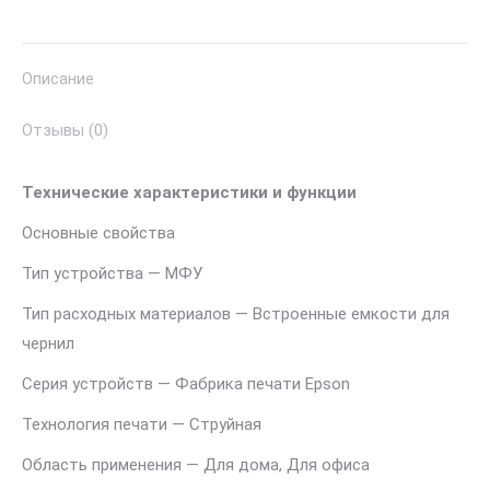
струйное
МФУ
Описание
10стр/
мин
Отзывы (0)
5760x1440dpi
4краски
Технические характеристики и функции
USB2.0)
Основные свойства
Тип устройства — МФУ
Тип расходных материалов — Встроенные емкости для
чернил
Серия устройств — Фабрика печати Epson
Теxнология печати — Струйная
Область применения — Для дома, Для офиса