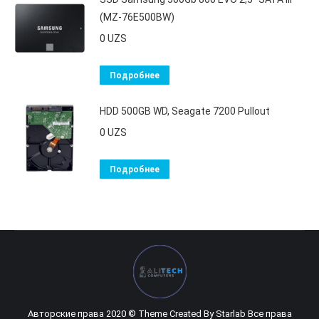
(MZ-76E500BW)
0
UZS
Подробнее
HDD 500GB WD, Seagate 7200 Pullout
0
UZS
Подробнее
Авторские права 2020 © Theme Created By
Starlab
Все права