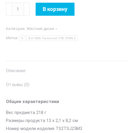
Количество
В корзину
товара
Ext
Категория:
Жёсткий диски
HDD
Transcend
Метки:
5
Ext HDD Transcend 2TB 25M3 2
2TB
25M3
2,5"
Описание
Отзывы (0)
Общие характеристики
Вес предмета 218 г
Размеры продукта 13 х 2,1 х 8,2 см
Номер модели изделия TS2TSJ25M3