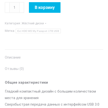
Количество
В корзину
товара
Ext
Категория:
Жёсткий диски
HDD
WD
Метка:
Ext HDD WD My Passport 1TB USB
My
Passport
1TB
USB
Описание
Отзывы (0)
Общие характеристики
Гладкий компактный дизайн с большим количеством
места для хранения
Сверхбыстрая передача данных с интерфейсом USB 3.0