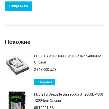
Похожие
HDD 6TB WD PURPLE WD60PURZ 5400RPM
Original
2 318 000
UZS
В корзину
HDD 2TB Seagate Barracuda ST2000DM008
7200Rpm Original
854 000
UZS