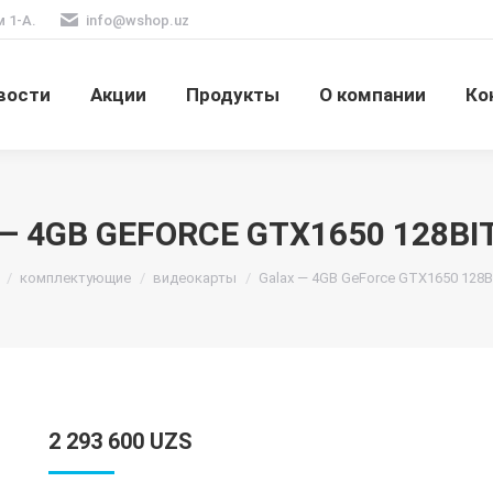
м 1-А.
info@wshop.uz
вости
Акции
Продукты
О компании
Ко
— 4GB GEFORCE GTX1650 128BI
сь:
комплектующие
видеокарты
Galax — 4GB GeForce GTX1650 128B
2 293 600
UZS