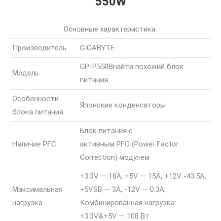
550W
Основные характеристики
Производитель
GIGABYTE
GP-P550B
найти похожий блок
Модель
питания
Особенности
Японские конденсаторы
блока питания
Блок питания с
Наличие PFC
активным PFC (Power Factor
Correction) модулем
+3.3V — 18A, +5V — 15A, +12V -43.5A,
Максимальная
+5VSB — 3A, -12V — 0.3A;
нагрузка
Комбинированная нагрузка:
+3.3V&+5V — 108 Вт