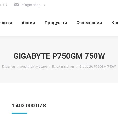
м 1-А.
info@wshop.uz
вости
Акции
Продукты
О компании
Ко
GIGABYTE P750GM 750W
Вы здесь:
Главная
комплектующие
Блок питании
Gigabyte P750GM 750W
1 403 000
UZS