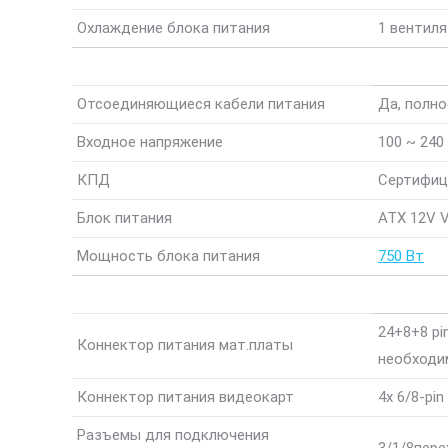
Охлаждение блока питания
1 вентиля
Отсоединяющиеся кабели питания
Да, полн
Входное напряжение
100 ~ 240
КПД
Сертифици
Блок питания
ATX 12V Ve
Мощность блока питания
750 Вт
24+8+8 pin
Коннектор питания мат.платы
необходим
Коннектор питания видеокарт
4x 6/8-pi
Разъемы для подключения