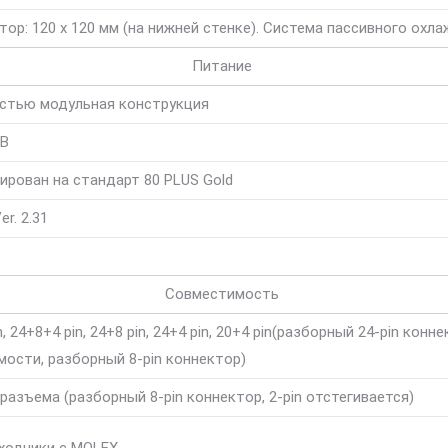
тор: 120 x 120 мм (на нижней стенке). Система пассивного охл
Питание
остью модульная конструкция
 В
рован на стандарт 80 PLUS Gold
r. 2.31
Совместимость
, 24+8+4 pin, 24+8 pin, 24+4 pin, 20+4 pin(разборный 24-pin конн
ости, разборный 8-pin коннектор)
n разъема (разборный 8-pin коннектор, 2-pin отстегивается)