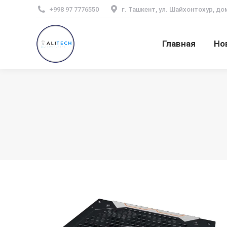
+998 97 7776550
г. Ташкент, ул. Шайхонтохур, до
Главная
Но