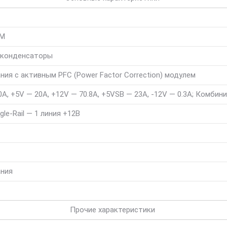
GM
 конденсаторы
ния с активным PFC (Power Factor Correction) модулем
0A, +5V — 20A, +12V — 70.8A, +5VSB — 23A, -12V — 0.3A; Комбин
gle-Rail — 1 линия +12В
ания
Прочие характеристики