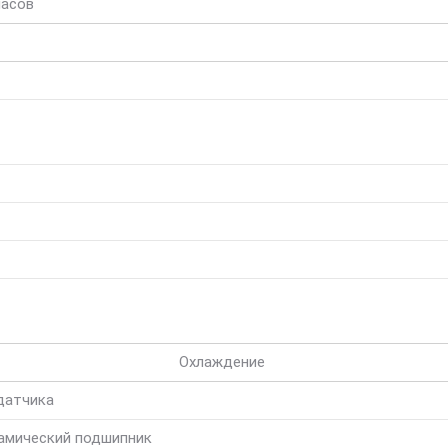
часов
Охлаждение
датчика
амический подшипник