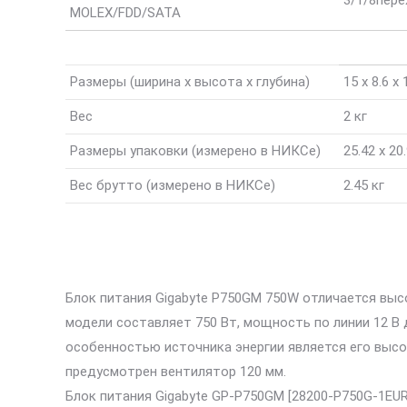
3/1/8
пере
MOLEX/FDD/SATA
Размеры (ширина x высота x глубина)
15 x 8.6 x
Вес
2 кг
Размеры упаковки (измерено в НИКСе)
25.42 x 20
Вес брутто (измерено в НИКСе)
2.45 кг
Блок питания Gigabyte P750GM 750W отличается вы
модели составляет 750 Вт, мощность по линии 12 В
особенностью источника энергии является его высо
предусмотрен вентилятор 120 мм.
Блок питания Gigabyte GP-P750GM [28200-P750G-1EU