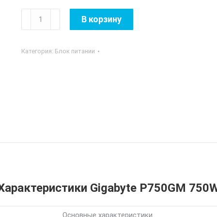
Количество
В корзину
товара
Gigabyte
Категория:
Блок питании
P750GM
750W
Характеристики Gigabyte P750GM 750
Основные характеристики