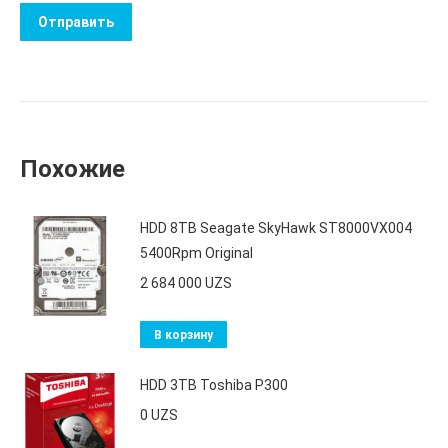
Похожие
HDD 8TB Seagate SkyHawk ST8000VX004
5400Rpm Original
2 684 000
UZS
В корзину
HDD 3TB Toshiba P300
0
UZS