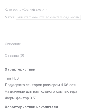
HDD
Категория:
Жёсткий диски
1TB
Toshiba
Метка:
HDD 1TB Toshiba DT01ACA100 7200 Original OEM
DT01ACA100
7200
Original
OEM
Описание
Отзывы (0)
Характеристики
Тип HDD
Поддержка секторов размером 4 Кб есть
Назначение для настольного компьютера
Форм-фактор 3.5″
Характеристики накопителя