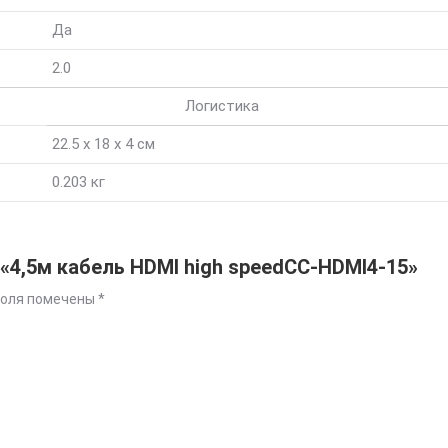
Да
2.0
Логистика
22.5 x 18 x 4 см
0.203 кг
 «4,5м кабель HDMI high speedCC-HDMI4-15»
поля помечены
*