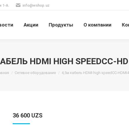
м 1-А.
info@wshop.uz
вости
Акции
Продукты
О компании
Ко
КАБЕЛЬ HDMI HIGH SPEEDCC-HD
 здесь:
авная
Сетевое оборудование
4,5м кабель HDMI high speedCC-HDMI4
36 600
UZS