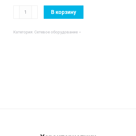
Количество
В корзину
товара
4,5м
Категория:
Сетевое оборудование
кабель
HDMI
high
speedCC-
HDMI4-
15