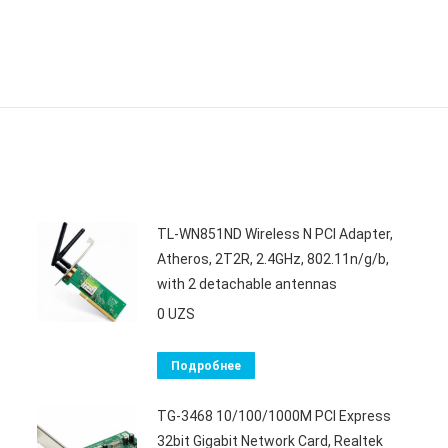
TL-WN851ND Wireless N PCI Adapter,
Atheros, 2T2R, 2.4GHz, 802.11n/g/b,
with 2 detachable antennas
0
UZS
Подробнее
TG-3468 10/100/1000M PCI Express
32bit Gigabit Network Card, Realtek