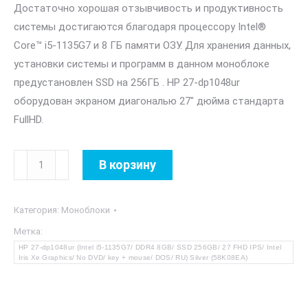
Достаточно хорошая отзывчивость и продуктивность
системы достигаются благодаря процессору Intel®
Core™ i5-1135G7 и 8 ГБ памяти ОЗУ. Для хранения данных,
установки системы и программ в данном моноблоке
предустановлен SSD на 256ГБ . HP 27-dp1048ur
оборудован экраном диагональю 27″ дюйма стандарта
FullHD.
Количество
В корзину
товара
HP
Категория:
Моноблоки
27-
dp1048ur
Метка:
HP 27-dp1048ur (Intel i5-1135G7/ DDR4 8GB/ SSD 256GB/ 27 FHD IPS/ Intel
Silver
Iris Xe Graphics/ No DVD/ key + mouse/ DOS/ RU) Silver (58K08EA)