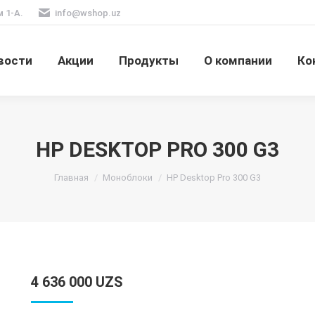
м 1-А.
info@wshop.uz
вости
Акции
Продукты
О компании
Ко
HP DESKTOP PRO 300 G3
Вы здесь:
Главная
Моноблоки
HP Desktop Pro 300 G3
4 636 000
UZS