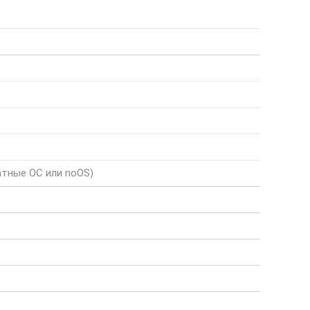
атные ОС или noOS)