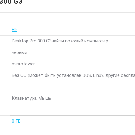
300 G3
HP
Desktop Pro 300 G3
найти похожий компьютер
черный
microtower
Без ОС (может быть установлен DOS, Linux, другие беспл
Клавиатура, Мышь
8 ГБ