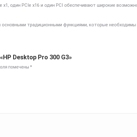
e x1, один PCIe x16 и один PCI обеспечивают широкие возмож
й основными традиционными функциями, которые необходимы
«HP Desktop Pro 300 G3»
поля помечены
*