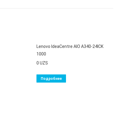
Lenovo IdeaCentre AIO A340-24ICK
1000
0
UZS
Подробнее