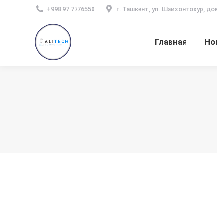
+998 97 7776550
г. Ташкент, ул. Шайхонтохур, до
Главная
Но