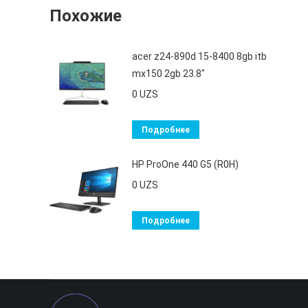
Похожие
acer z24-890d 15-8400 8gb itb
mx150 2gb 23.8"
0
UZS
Подробнее
HP ProOne 440 G5 (R0H)
0
UZS
Подробнее