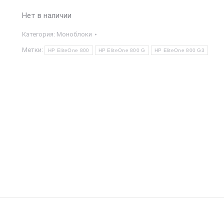
Нет в наличии
Категория:
Моноблоки
Метки:
HP EliteOne 800
HP EliteOne 800 G
HP EliteOne 800 G3