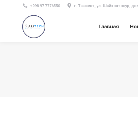
+998 97 7776550
г. Ташкент, ул. Шайхонтохур, до
Главная
Но