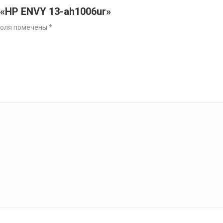
 «HP ENVY 13-ah1006ur»
поля помечены
*