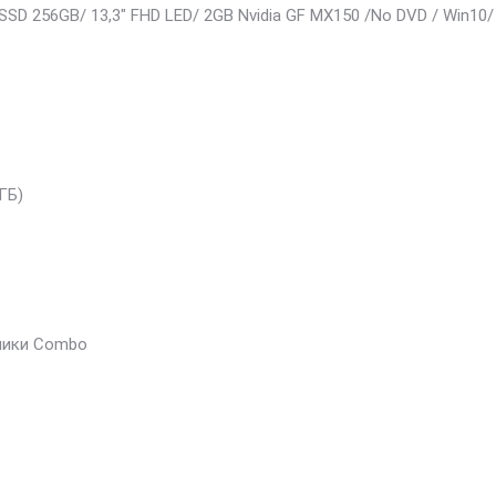
 SSD 256GB/ 13,3″ FHD LED/ 2GB Nvidia GF MX150 /No DVD / Win10
ГБ)
шники Combo