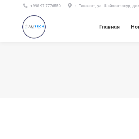
+998 97 7776550
г. Ташкент, ул. Шайхонтохур, до
Главная
Но