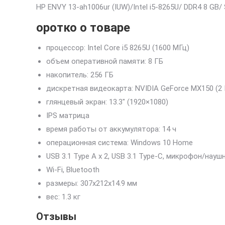
HP ENVY 13-ah1006ur (IUW)/Intel i5-8265U/ DDR4 8 GB/
оротко о товаре
процессор: Intel Core i5 8265U (1600 МГц)
объем оперативной памяти: 8 ГБ
накопитель: 256 ГБ
дискретная видеокарта: NVIDIA GeForce MX150 (2 
глянцевый экран: 13.3″ (1920×1080)
IPS матрица
время работы от аккумулятора: 14 ч
операционная система: Windows 10 Home
USB 3.1 Type A x 2, USB 3.1 Type-С, микрофон/нау
Wi-Fi, Bluetooth
pазмеры: 307x212x14.9 мм
вес: 1.3 кг
Отзывы