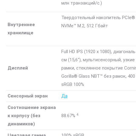
млн транзакций/с.)
Твердотельный накопитель PCIe®
Внутреннее
NVMe™ M.2, 512 Гбайт
хранилище
Full HD IPS (1920 x 1080), диагональ
см (15,6″), мультисенсорный, узкие
Дисплей
рамки, стеклянное покрытие Corn
Gorilla® Glass NBT™ без рамок, 400
sRGB
100%
Сенсорный экран
Да
Соотношение экрана
4
к корпусу (без
88.67%
динамиков)
Цветовая гамма
100% sRGB