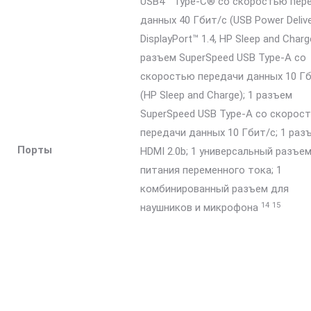
USB4™ Type-C® со скоростью пер
данных 40 Гбит/с (USB Power Delive
DisplayPort™ 1.4, HP Sleep and Charge
разъем SuperSpeed USB Type-A со
скоростью передачи данных 10 Г
(HP Sleep and Charge); 1 разъем
SuperSpeed USB Type-A со скорос
передачи данных 10 Гбит/с; 1 раз
Порты
HDMI 2.0b; 1 универсальный разъе
питания переменного тока; 1
комбинированный разъем для
14
15
наушников и
микрофона