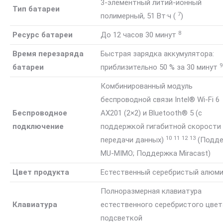
3-элементный литий-ионный
Тип батареи
7
полимерный, 51 Вт·ч
(
)
8
Ресурс батареи
До 12 часов 30
минут
Время перезаряда
Быстрая зарядка аккумулятора:
9
батареи
приблизительно 50 % за 30
минут
Комбинированный модуль
беспроводной связи Intel® Wi-Fi 6
Беспроводное
AX201 (2×2) и Bluetooth® 5 (с
подключение
поддержкой гигабитной скорости
10
11
12
13
передачи
данных)
(Подд
MU-MIMO; Поддержка Miracast)
Цвет продукта
Естественный серебристый алюм
Полноразмерная клавиатура
Клавиатура
естественного серебристого цвет
подсветкой