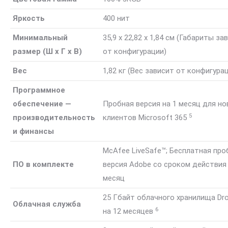
Яркость
400 нит
Минимальный
35,9 x 22,82 x 1,84 см
(Габариты за
размер (Ш x Г x В)
от конфигурации)
Вес
1,82 кг
(Вес зависит от конфигура
Программное
обеспечение —
Пробная версия на 1 месяц для но
5
производительность
клиентов Microsoft
365
и финансы
McAfee LiveSafe™; Бесплатная про
ПО в комплекте
версия Adobe со сроком действия
месяц
25 Гбайт облачного хранилища Dr
Облачная служба
6
на 12
месяцев