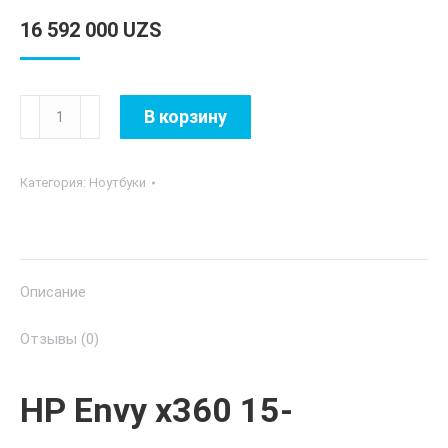
16 592 000
UZS
Количество
В корзину
товара
HP
Категория:
Ноутбуки
Envy
x360
15-
es0014ur
Описание
Отзывы (0)
HP Envy x360 15-