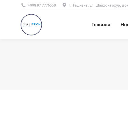
+998 97 7776550
г. Ташкент, ул. Шайхонтохур, до
Главная
Но