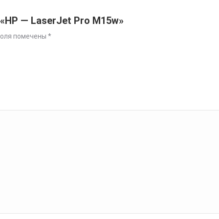
 «HP — LaserJet Pro M15w»
поля помечены
*