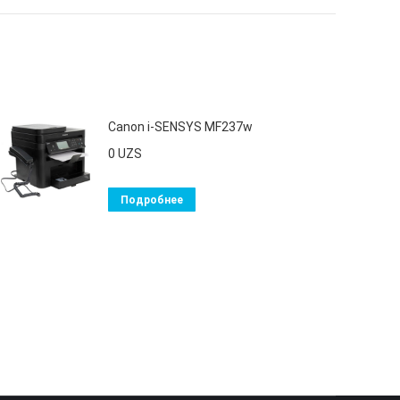
Canon i-SENSYS MF237w
0
UZS
Подробнее