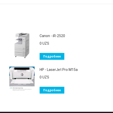
Canon - iR-2520
0
UZS
Подробнее
HP - LaserJet Pro M15a
0
UZS
Подробнее