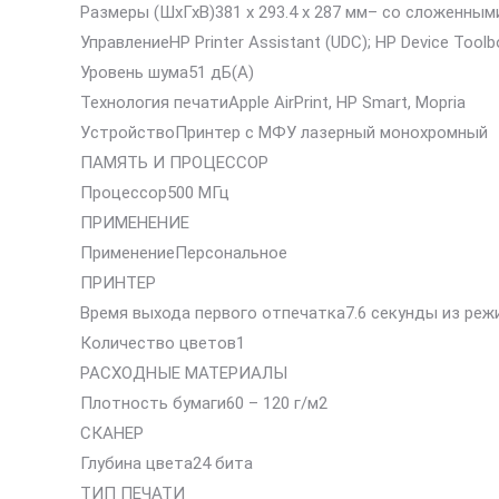
Размеры (ШхГхВ)381 x 293.4 x 287 мм– со сложенным
УправлениеHP Printer Assistant (UDC); HP Device Toolbox
Уровень шума51 дБ(A)
Технология печатиApple AirPrint, HP Smart, Mopria
УстройствоПринтер с МФУ лазерный монохромный
ПАМЯТЬ И ПРОЦЕССОР
Процессор500 МГц
ПРИМЕНЕНИЕ
ПрименениеПерсональное
ПРИНТЕР
Время выхода первого отпечатка7.6 секунды из реж
Количество цветов1
РАСХОДНЫЕ МАТЕРИАЛЫ
Плотность бумаги60 – 120 г/м2
СКАНЕР
Глубина цвета24 бита
ТИП ПЕЧАТИ