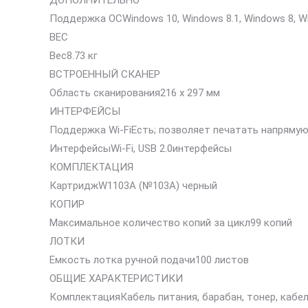
ДОПОЛНИТЕЛЬНО
Поддержка ОСWindows 10, Windows 8.1, Windows 8, Wi
ВЕС
Вес8.73 кг
ВСТРОЕННЫЙ СКАНЕР
Область сканирования216 x 297 мм
ИНТЕРФЕЙСЫ
Поддержка Wi-FiЕсть; позволяет печатать напрямую
ИнтерфейсыWi-Fi, USB 2.0интерфейсы
КОМПЛЕКТАЦИЯ
КартриджW1103A (№103A) черный
КОПИР
Максимальное количество копий за цикл99 копий
ЛОТКИ
Емкость лотка ручной подачи100 листов
ОБЩИЕ ХАРАКТЕРИСТИКИ
КомплектацияКабель питания, барабан, тонер, каб