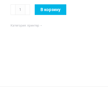
Количество
В корзину
товара
HP
Категория:
принтер
-
Neverstop
Laser
MFP
1200n
(A4
20
стр/
мин
64Mb
МФУ
LCD
USB2.0