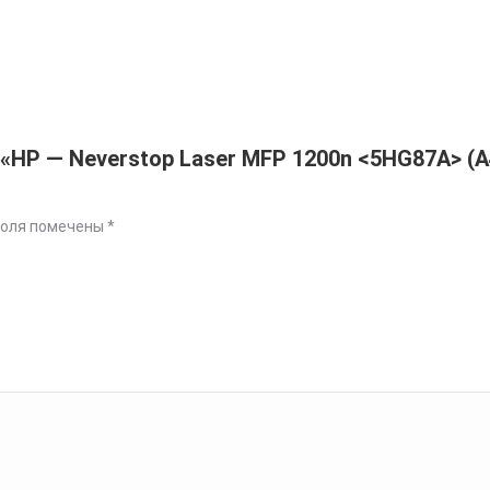
 «HP — Neverstop Laser MFP 1200n <5HG87A> (
поля помечены
*