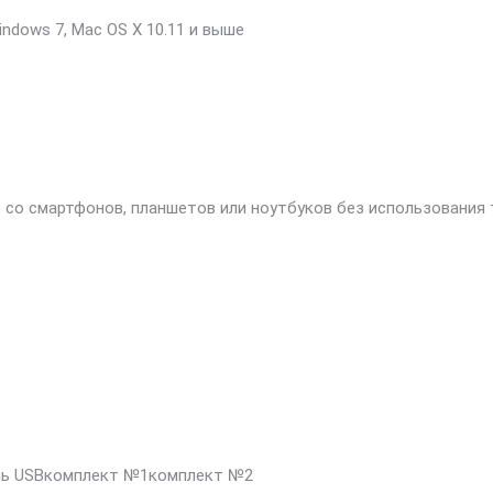
Ethernet)
ndows 7, Mac OS X 10.11 и выше
 со смартфонов, планшетов или ноутбуков без использования
ель USBкомплект №1комплект №2