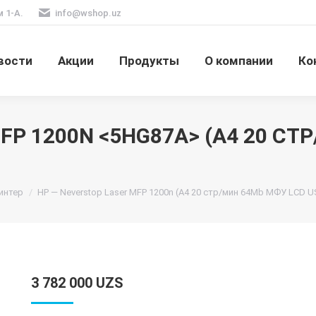
м 1-А.
info@wshop.uz
вости
Акции
Продукты
О компании
Ко
FP 1200N <5HG87A> (A4 20 СТ
интер
HP — Neverstop Laser MFP 1200n (A4 20 стр/мин 64Mb МФУ LCD US
3 782 000
UZS