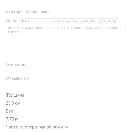
HP
Категория:
Моноблоки
ProOne
440
Метки:
8/ Intel Iris Xe Graphics/ DVD/ key + mouse/RU) Black (1C7C3EA)
HP ProOne 440 G6 (633/207/710) (Intel i5-10500T/ DDR4 8GB/ HDD 1000GB/
G6
FHD 23
Black
Описание
Отзывы (0)
Толщина
23.3 см
Вес
7.75 кг
Частота оперативной памяти