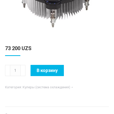
73 200
UZS
Количество
В корзину
товара
ID
Категория:
Кулеры (система охлаждения)
Cooling
DK-
03