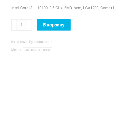
Intel-Core i3 — 10100, 3.6 GHz, 6MB, oem, LGA1200, Comet 
Количество
В корзину
товара
Intel-
Категория:
Процессоры
Core
i3
Метка:
Intel-Core i3 - 10100
-
10100, 3.6
GHz,
6MB,
oem,
LGA1200,
Comet
Lake