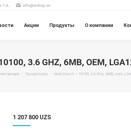
м 1-А.
info@wshop.uz
вости
Акции
Продукты
О компании
Ко
 10100, 3.6 GHZ, 6MB, OEM, LGA
лектующие
Процессоры
Intel-Core i3 — 10100, 3.6 GHz, 6MB, oem, L
1 207 800
UZS