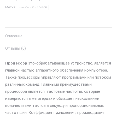
Core
i5
Метка:
Intel-Core i5 - 10400F
-
10400F, 2.9
GHz,
12MB,
Описание
oem,
Отзывы (0)
LGA1200,
Comet
Процессор
это-обрабатывающее устройство, является
Lake
главной частью аппаратного обеспечения компьютера.
Также процессоры управляют программами или потоком
различных команд. Главными преимуществами
процессора является: тактовые частоты, которые
измеряются в мегагерцах и обладает несколькими
количествами тактов в секунду и пропорциональных
частот шин. Коэффициент умножения, производящие