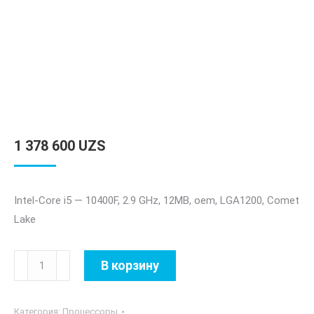
1 378 600
UZS
Intel-Core i5 — 10400F, 2.9 GHz, 12MB, oem, LGA1200, Comet
Lake
Количество
В корзину
товара
Intel-
Категория:
Процессоры