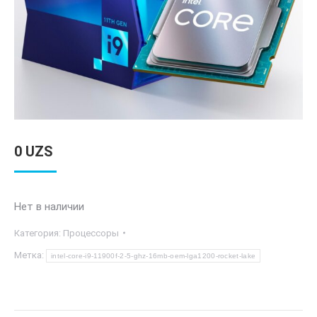
0
UZS
Нет в наличии
Категория:
Процессоры
Метка:
intel-core-i9-11900f-2-5-ghz-16mb-oem-lga1200-rocket-lake