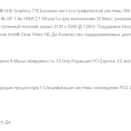
el® UHD Graphics 770 Базовая частота графической системы 30
b, DP 1.4a, HDMI 2.1 Объекты для выполнения 32 Макс. разреш
встроенный плоский экран) 5120 x 3200 @ 120Hz Поддержка Di
логия Intel® Clear Video HD Да Количество поддерживаемых ди
MI Lanes 8 Масштабируемость 1S Only Редакция PCI Express 5.0 and
ация процессора 1 Спецификации системы охлаждения PCG 20
st) Да