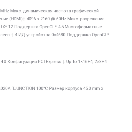
0 MHz Макс. динамическая частота графической
ение (HDMI)‡ 4096 x 2160 @ 60Hz Макс. разрешение
rectX* 12 Поддержка OpenGL* 4.5 Многоформатные
сплеев ‡ 4 ИД устройства 0x4680 Поддержка OpenCL*
 4.0 Конфигурации PCI Express ‡ Up to 1×16+4, 2×8+4
20A TJUNCTION 100°C Размер корпуса 45.0 mm x