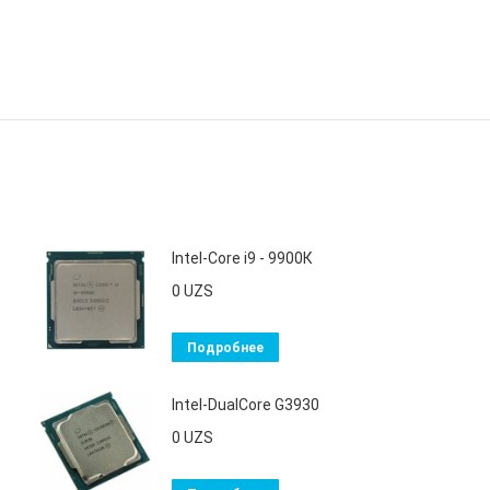
Intel-Core i9 - 9900К
0
UZS
Подробнее
Intel-DualCore G3930
0
UZS