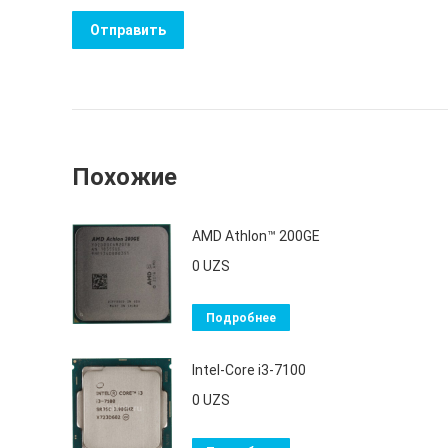
Похожие
AMD Athlon™ 200GE
0
UZS
Подробнее
Intel-Core i3-7100
0
UZS