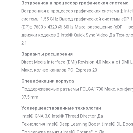
Встроенная в процессор графическая система
Встроенная в процессор графическая система ‡ Int
системы 1.55 GHz Вывод графической системы eDP 1.4
(DP)‡ 7680 x 4320 @ 60Hz Макс. разрешение (eDP — 
движки кодеков 2 Intel® Quick Sync Video Да Техно
2.1
Варианты расширения
Direct Media Interface (DMI) Revision 4.0 Max # of D
Макс. кол-во каналов PCI Express 20
Спецификации корпуса
Поддерживаемые разъемы FCLGA1700 Макс. конфигур
37.5 mm
Усовершенствованные технологии
Intel® GNA 3.0 Intel® Thread Director Да
Технология Intel® Deep Learning Boost (Intel® DL Boo
Поддержка памяти Intel® Optane™ ‡ Да