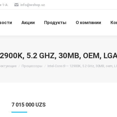
м 1-А.
info@wshop.uz
вости
Акции
Продукты
О компании
Ко
12900K, 5.2 GHZ, 30MB, OEM, LG
лектующие
Процессоры
Intel-Core i9 — 12900K, 5.2 GHz, 30MB, oem, 
7 015 000
UZS