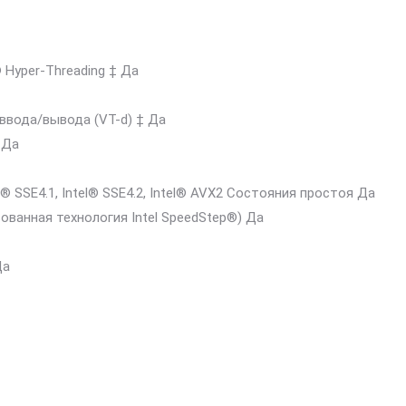
® Hyper-Threading ‡ Да
 ввода/вывода (VT-d) ‡ Да
 Да
® SSE4.1, Intel® SSE4.2, Intel® AVX2 Состояния простоя Да
ованная технология Intel SpeedStep®) Да
Да