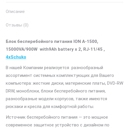
with9Ah
Описание
battery
х
Отзывы (0)
2,
RJ-
Блок бесперебойного питания
ION A-1500,
11/45
15000VA/900W with9Ah battery х 2, RJ-11/45 ,
4xSchuko
4xSchuko
В нашей Компании реализуется разнообразный
ассортимент системных комплектующих для Вашего
компьютера: жесткие диски, материнские платы, DVD-RW
DRW, моноблоки, блоки бесперебойного питания,
разнообразные модели корпусов, также имеются
рюкзаки и кресла для комфортной работы.
Источник бесперебойного питания — это мощное
современное защитное устройство с дизайном по