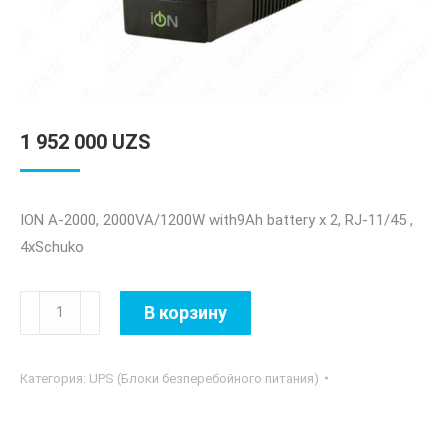
1 952 000
UZS
ION A-2000, 2000VA/1200W with9Ah battery х 2, RJ-11/45 ,
4xSchuko
Количество
В корзину
товара
ION
Категория:
UPS (Блоки безперебойного питания)
A-
2000
2000VA/1200W