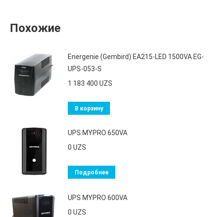
Похожие
Energenie (Gembird) EA215-LED 1500VA EG-
UPS-053-S
1 183 400
UZS
В корзину
UPS MYPRO 650VA
0
UZS
Подробнее
UPS MYPRO 600VA
0
UZS