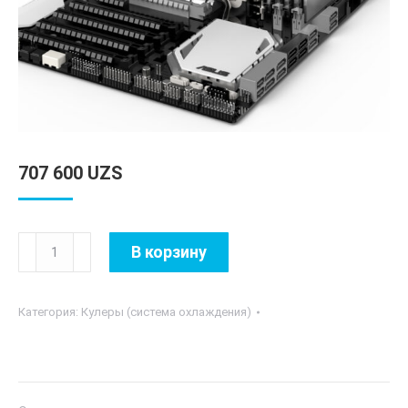
707 600
UZS
Количество
В корзину
товара
Jonsbo
Категория:
Кулеры (система охлаждения)
HX6250
Black