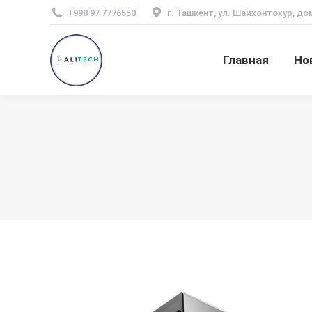
+998 97 7776550
г. Ташкент, ул. Шайхонтохур, до
Главная
Но