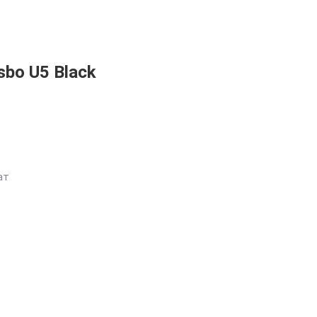
bo U5 Black
ат