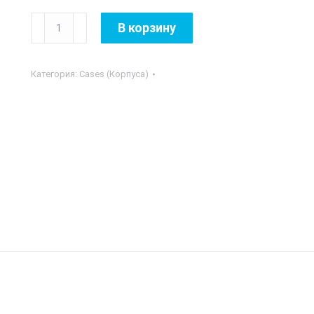
Количество
В корзину
товара
Jonsbo
Категория:
Cases (Корпуса)
U5
Silver