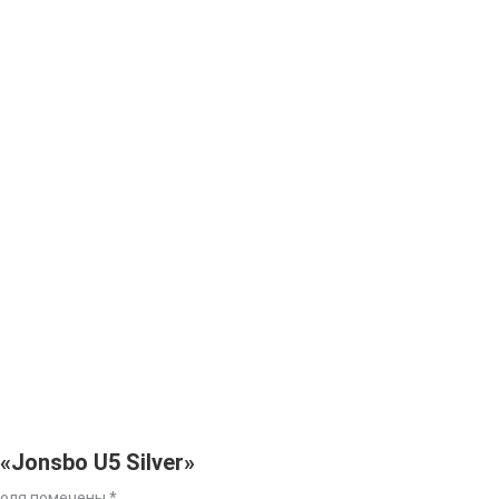
«Jonsbo U5 Silver»
поля помечены
*