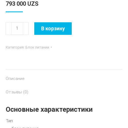
793 000
UZS
Количество
В корзину
товара
KCAS
Категория:
Блок питании
PLUS
800
80+
BRONZE
Описание
APFC
Отзывы (0)
Основные характеристики
Тип