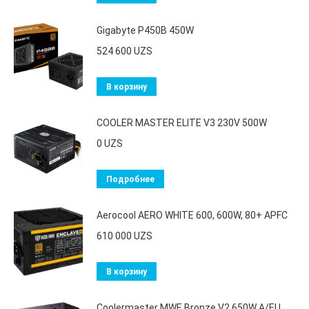
Gigabyte P450B 450W
524 600
UZS
В корзину
COOLER MASTER ELITE V3 230V 500W
0
UZS
Подробнее
Aerocool AERO WHITE 600, 600W, 80+ APFC
610 000
UZS
В корзину
Coolermaster MWE Bronze V2 650W A/EU