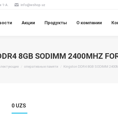
м 1-А.
info@wshop.uz
вости
Акции
Продукты
О компании
Ко
DDR4 8GB SODIMM 2400MHZ FO
плектующие
оперативные памяти
Kingston DDR4 8GB SODIMM 2400M
0
UZS