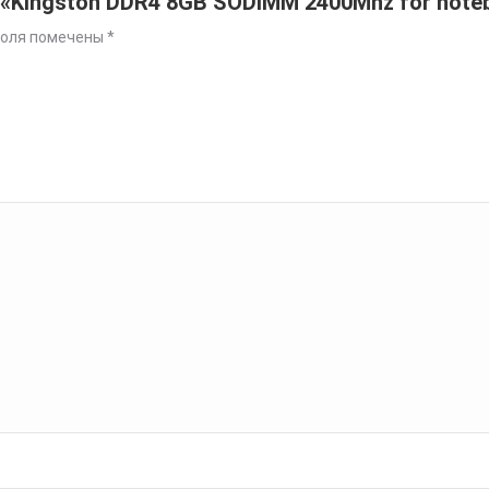
 «Kingston DDR4 8GB SODIMM 2400Mhz for note
поля помечены
*