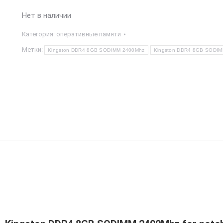
Нет в наличии
Категория:
оперативные памяти
Метки:
Kingston DDR4 8GB SODIMM 2400Mhz
Kingston DDR4 8GB SODIMM