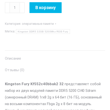
Количество
В корзину
товара
Kingston
Категория:
оперативные памяти
DDR5
32GB
Метка:
Kingston DDR5 32GB 5200Mhz RGB Fury
5200Mhz
RGB
Fury
Описание
Отзывы (0)
Kingston Fury Kf552c40bbak2 32
представляет собой
набор из двух модулей памяти DDR5 5200 Cl40 Sdram
(синхронный DRAM) 1rx8 2g x 64 бит (16 ГБ), основанный
на восьми компонентах Fbga 2g x 8 бит на модуль.