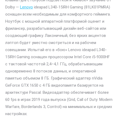
клавиатура с голубой подсветкой и «живое» звучание от
Dolby —
Lenovo
ideapad L340-15IRH Gaming (81LK01PMRA)
оснащен всем необходимым для комфортного гейминга.
Ноутбук с мощной аппаратной платформой оценит и
фрилансер, разрабатывающий дизайн веб-сайтов или
создающий графику. Лаконичный, без ярких акцентов
лэптоп будет уместно смотреться и на рабочем
совещании. Испытай его в «бою» Lenovo ideapad L340-
15IRH Gaming оснащен процессором Intel Core i5-9300HF
с тактовой частотой 2,4–4,1 ГГц, обрабатывающим
одновременно 8 потоков данных, и оперативной
памятью объемом 8 ГБ. Графический адаптер nVidia
GeForce GTX 1650 c 4 ГБ видеопамяти базируется на
архитектуре Pascal. Видеоадаптер обеспечивает более
60 fps в играх 2019 года выпуска (Grid, Call of Duty: Modern
Warfare, Borderlands 3, Control) на минимальных и средних
настройках.