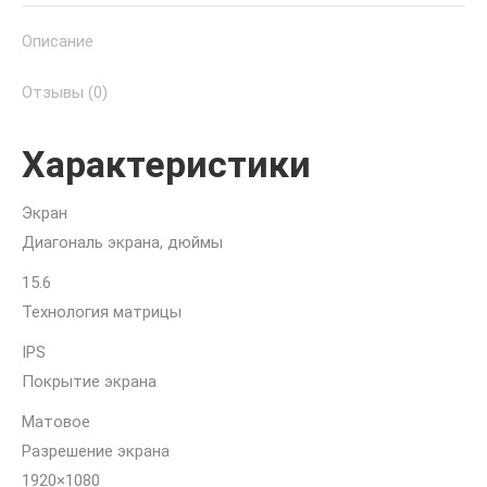
Gaming
Описание
Intel
Core
Отзывы (0)
i5-
9300HF
Характеристики
Экран
Диагональ экрана, дюймы
15.6
Технология матрицы
IPS
Покрытие экрана
Матовое
Разрешение экрана
1920×1080