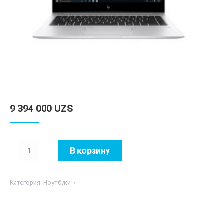
9 394 000
UZS
Количество
В корзину
товара
Lenovo
Категория:
Ноутбуки
IdeaPad
L340-
15IRH