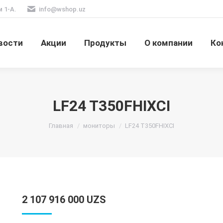
м 1-А.
info@wshop.uz
вости
Акции
Продукты
О компании
Ко
LF24 T350FHIXCI
Вы здесь:
Главная
мониторы
LF24 T350FHIXCI
2 107 916 000
UZS