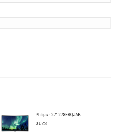
Philips - 27" 278E8QJAB
0
UZS