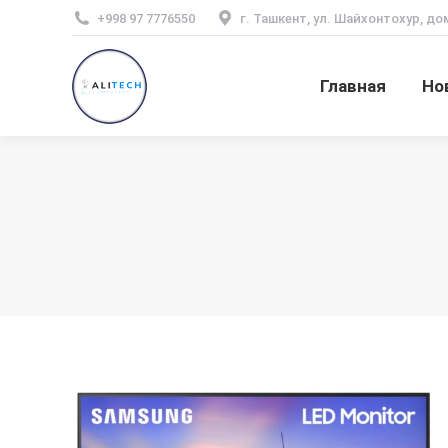
+998 97 7776550
г. Ташкент, ул. Шайхонтохур, до
Главная
Но