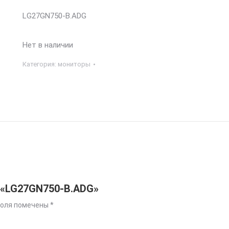
LG27GN750-B.ADG
Нет в наличии
Категория:
мониторы
 «LG27GN750-B.ADG»
поля помечены
*