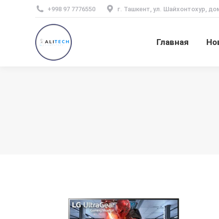
+998 97 7776550
г. Ташкент, ул. Шайхонтохур, до
Главная
Но