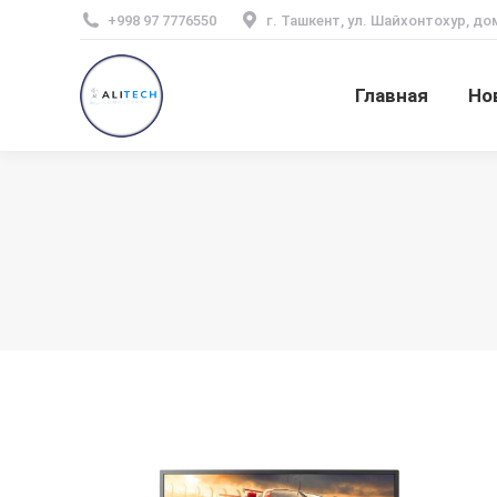
+998 97 7776550
г. Ташкент, ул. Шайхонтохур, до
Главная
Но