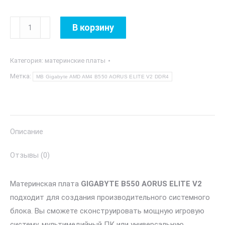
Количество
В корзину
товара
MB
Категория:
материнские платы
Gigabyte
AMD
Метка:
MB Gigabyte AMD AM4 B550 AORUS ELITE V2 DDR4
AM4
B550
AORUS
ELITE
Описание
V2
Отзывы (0)
DDR4
Материнская плата
GIGABYTE B550 AORUS ELITE V2
подходит для создания производительного системного
блока. Вы сможете сконструировать мощную игровую
систему, мультимедийный ПК или универсальную