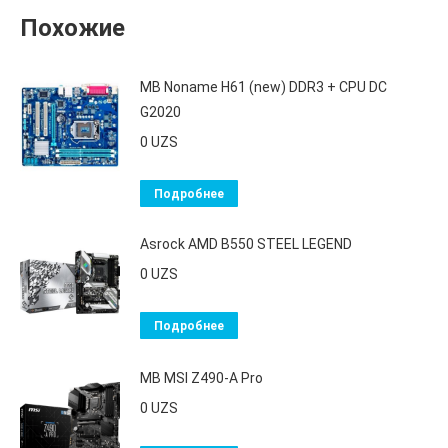
Похожие
MB Noname H61 (new) DDR3 + CPU DС
G2020
0
UZS
Подробнее
Asrock AMD B550 STEEL LEGEND
0
UZS
Подробнее
MB MSI Z490-A Pro
0
UZS