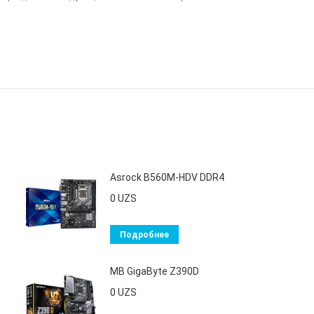
Asrock B560M-HDV DDR4
0
UZS
Подробнее
MB GigaByte Z390D
0
UZS