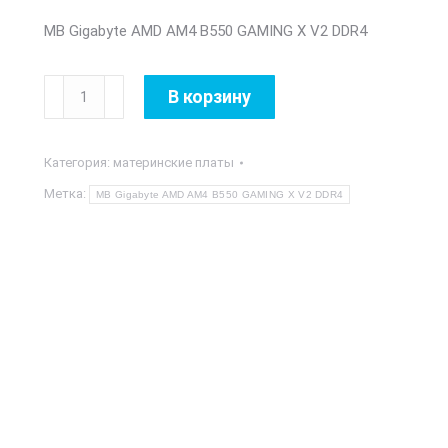
MB Gigabyte AMD AM4 B550 GAMING X V2 DDR4
Количество
В корзину
товара
MB
Категория:
материнские платы
Gigabyte
AMD
Метка:
MB Gigabyte AMD AM4 B550 GAMING X V2 DDR4
AM4
B550
GAMING
X
V2
DDR4