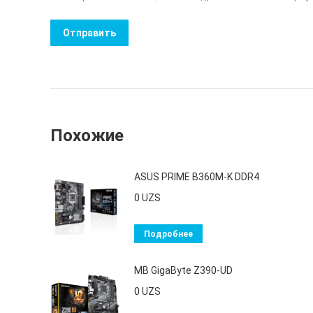
Похожие
ASUS PRIME B360M-K DDR4
0
UZS
Подробнее
MB GigaByte Z390-UD
0
UZS