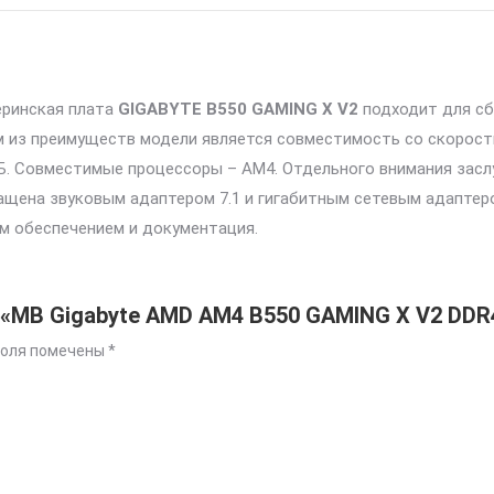
еринская плата
GIGABYTE B550 GAMING X V2
подходит для сб
им из преимуществ модели является совместимость со скорос
ГБ. Совместимые процессоры – AM4. Отдельного внимания засл
щена звуковым адаптером 7.1 и гигабитным сетевым адаптеро
м обеспечением и документация.
 «MB Gigabyte AMD AM4 B550 GAMING X V2 DDR
поля помечены
*