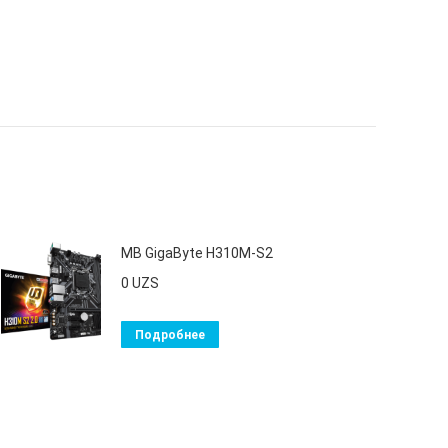
MB GigaByte H310М-S2
0
UZS
Подробнее