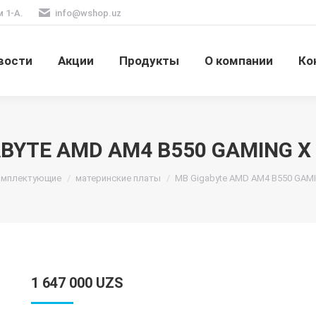
м 1-А.
info@wshop.uz
вости
Акции
Продукты
О компании
Ко
BYTE AMD AM4 B550 GAMING X
омплектующие
материнские платы
MB Gigabyte AMD AM4 B550 GAM
1 647 000
UZS