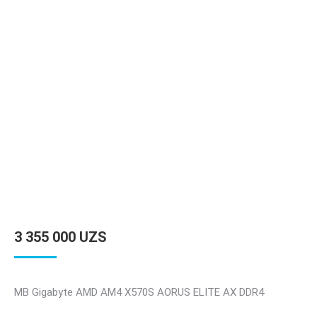
3 355 000
UZS
MB Gigabyte AMD AM4 X570S AORUS ELITE AX DDR4