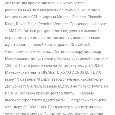
систему или производительный компьютер,
рассчитанный на универсальное применение. Модель
совместима с CPU с ядрами Matisse, Picasso, Pinnacle
Ridge, Raven Ridge, Renoir и Vermeer. Процессорный сокет
– AM4. Любители ресурсоемких видеоигр с высокой
вероятностью оценят возможность использования
мультипроцессорной конфигурации CrossFire X.
Одновременно можно задействовать пару видеокарт.
Максимально допустимый объем оперативной памяти –
128 ГБ. Плата рассчитана на установку модулей DDR4.
Материнская плата GIGABYTE X570S AORUS ELITE AX
имеет 3 разъема M.2 для твердотельных накопителей.
Допускается использование M.2 SSD не только NVMe, но
и SATA. Весомое преимущество платы – наличие
высокоскоростного адаптера Wi-Fi, поддерживающего
стандарт 6E (802.11ax). Предусмотрен конструкцией
устройства и модуль Bluetooth. Форм-фактор модели –