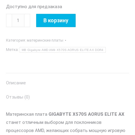
Доступно для предзаказа
Количество
В корзину
товара
MB
Категория:
материнские платы
Gigabyte
AMD
Метка:
MB Gigabyte AMD AM4 X570S AORUS ELITE AX DDR4
AM4
X570S
AORUS
ELITE
Описание
AX
Отзывы (0)
DDR4
Материнская плата
GIGABYTE X570S AORUS ELITE AX
станет отличным выбором для поклонников
процессоров AMD, желающих собрать мощную игровую