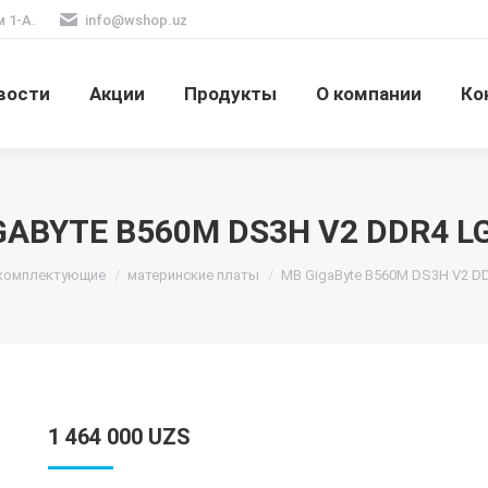
м 1-А.
info@wshop.uz
вости
Акции
Продукты
О компании
Ко
GABYTE B560M DS3H V2 DDR4 L
комплектующие
материнские платы
MB GigaByte B560M DS3H V2 D
1 464 000
UZS