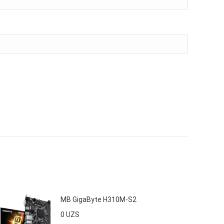
MB GigaByte H310М-S2
0
UZS