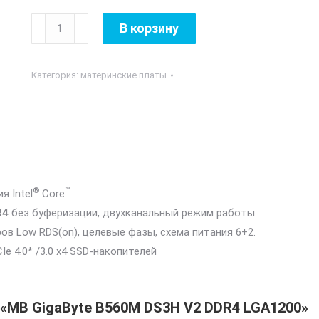
Количество
В корзину
товара
MB
Категория:
материнские платы
GigaByte
B560M
DS3H
V2
DDR4
LGA1200
®
™
я Intel
Core
R4
без буферизации, двухканальный режим работы
 Low RDS(on), целевые фазы, схема питания 6+2.
 4.0* /3.0 x4 SSD-накопителей
 «MB GigaByte B560M DS3H V2 DDR4 LGA1200»