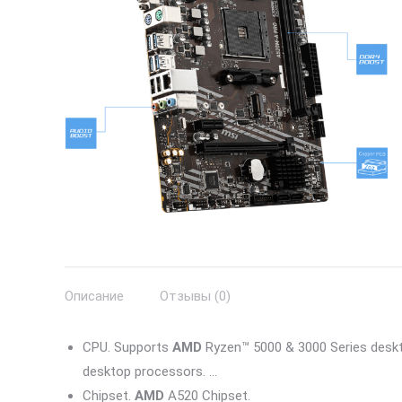
Описание
Отзывы (0)
CPU. Supports
AMD
Ryzen™ 5000 & 3000 Series desk
desktop processors. …
Chipset.
AMD
A520 Chipset.