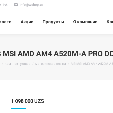
м 1-А.
info@wshop.uz
вости
Акции
Продукты
О компании
Ко
 MSI AMD AM4 A520М-A PRO D
сь:
комплектующие
материнские платы
MB MSI AMD AM4 A520М-A 
1 098 000
UZS