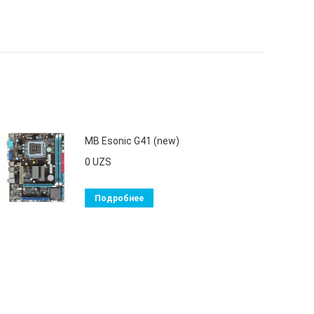
MB Esonic G41 (new)
0
UZS
Подробнее