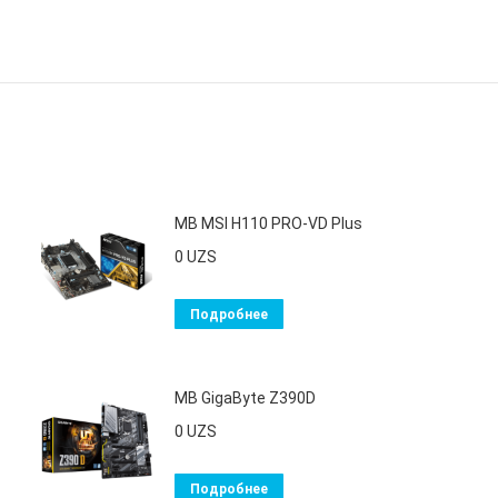
MB MSI H110 PRO-VD Plus
0
UZS
Подробнее
MB GigaByte Z390D
0
UZS
Подробнее