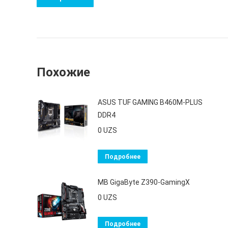
Похожие
ASUS TUF GAMING B460M-PLUS
DDR4
0
UZS
Подробнее
MB GigaByte Z390-GamingX
0
UZS
Подробнее