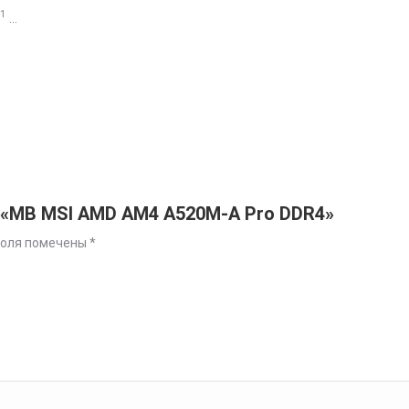
1
…
а «MB MSI AMD AM4 A520М-A Pro DDR4»
поля помечены
*