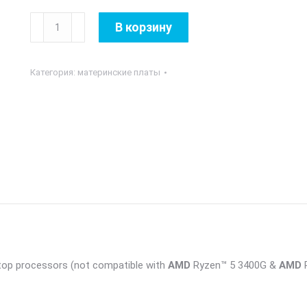
Количество
В корзину
товара
MB
Категория:
материнские платы
MSI
AMD
AM4
A520М-
A
Pro
DDR4
top processors (not compatible with
AMD
Ryzen™ 5 3400G &
AMD
R